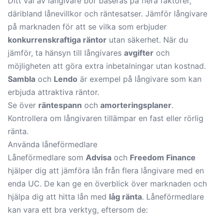
Ditt val av långivare bör baseras på flera faktorer,
däribland lånevillkor och räntesatser. Jämför långivare
på marknaden för att se vilka som erbjuder
konkurrenskraftiga räntor
utan säkerhet. När du
jämför, ta hänsyn till långivares
avgifter
och
möjligheten att göra
extra inbetalningar utan kostnad
.
Sambla
och
Lendo
är exempel på långivare som kan
erbjuda
attraktiva räntor
.
Se över
räntespann
och
amorteringsplaner
.
Kontrollera om långivaren tillämpar en fast eller rörlig
ränta.
Använda låneförmedlare
Låneförmedlare som
Advisa
och
Freedom Finance
hjälper dig att jämföra lån från flera långivare med en
enda UC. De kan ge en överblick över marknaden och
hjälpa dig att hitta lån med
låg ränta
. Låneförmedlare
kan vara ett bra verktyg, eftersom de: