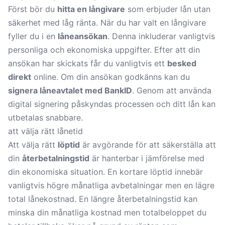
Först bör du
hitta en långivare
som erbjuder lån utan
säkerhet med låg ränta. När du har valt en långivare
fyller du i en
låneansökan
. Denna inkluderar vanligtvis
personliga och ekonomiska uppgifter. Efter att din
ansökan har skickats får du vanligtvis ett
besked
direkt
online. Om din ansökan godkänns kan du
signera låneavtalet med BankID
. Genom att använda
digital signering påskyndas processen och ditt lån kan
utbetalas snabbare.
att välja rätt lånetid
Att välja rätt
löptid
är avgörande för att säkerställa att
din
återbetalningstid
är hanterbar i jämförelse med
din ekonomiska situation. En kortare löptid innebär
vanligtvis högre månatliga avbetalningar men en lägre
total lånekostnad. En längre återbetalningstid kan
minska din månatliga kostnad men totalbeloppet du