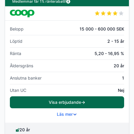
Medlemmar får 1% ränterabatt!
Belopp
15 000 - 600 000 SEK
Löptid
2 - 15 år
Ränta
5,20 - 16,95 %
Åldersgräns
20 år
Anslutna banker
1
Utan UC
Nej
Visa erbjudande
Läs mer
20 år