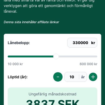
låna med smarta val av ränta och villkor. Vi ger dig
verktygen att göra ett genomtänkt och förmånligt
låneval.
Denna sida innehåller affiliate länkar
Lånebelopp:
330000
kr
10 000 kr
600 000 kr
Löptid (år):
år
Ungefärlig månadskostnad
3837 SEK