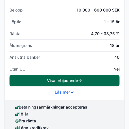
Belopp
10 000 - 600 000 SEK
Löptid
1 - 15 år
Ränta
4,70 - 33,75 %
Åldersgräns
18 år
Anslutna banker
40
Utan UC
Nej
Visa erbjudande
Läs mer
Betalningsanmärkningar accepteras
18 år
Bra ränta
Låga kreditkrav