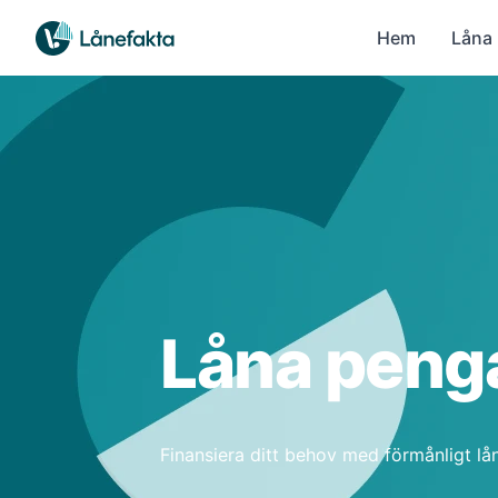
Hem
Låna
Låna peng
Finansiera ditt behov med förmånligt lån