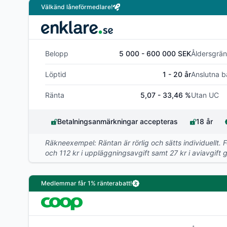
Välkänd låneförmedlare!
Belopp
5 000 - 600 000 SEK
Åldersgrän
Löptid
1 - 20 år
Anslutna b
Ränta
5,07 - 33,46 %
Utan UC
Betalningsanmärkningar accepteras
18 år
Räkneexempel: Räntan är rörlig och sätts individuellt. 
och 112 kr i uppläggningsavgift samt 27 kr i aviavgift ge
Medlemmar får 1% ränterabatt!