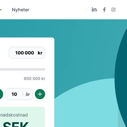
Nyheter
100 000
kr
600 000 kr
år
ånadskostnad