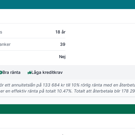
s
18 år
anker
39
Nej
Bra ränta
Låga kreditkrav
För ett annuitetslån på 133 684 kr till 10% rörlig ränta med en återb
r en effektiv ränta på totalt 10.47%. Totalt att återbetala blir 178 29