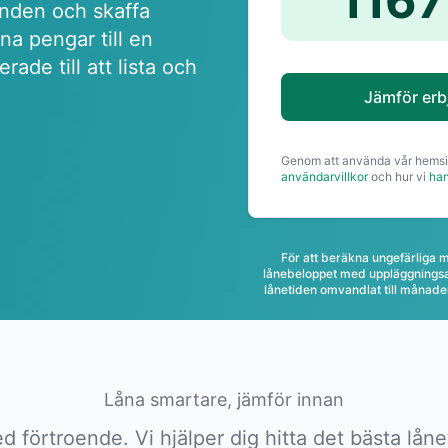
1167
anden och skaffa
na pengar till en
rade till att lista och
Jämför er
Genom att använda vår hemsi
användarvillkor
och hur vi
han
För att beräkna ungefärliga
lånebeloppet med uppläggningsa
lånetiden omvandlat till månader
Låna smartare, jämför innan
 förtroende. Vi hjälper dig hitta det bästa låne