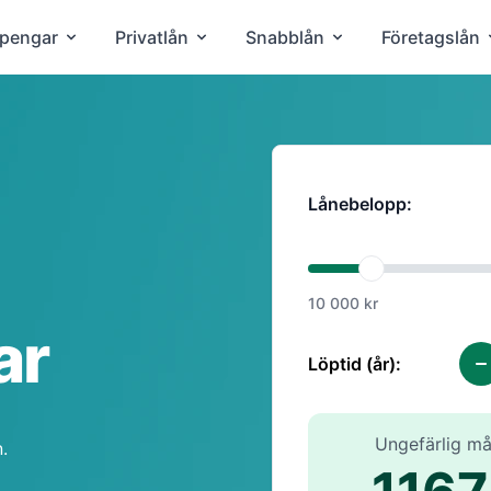
 pengar
Privatlån
Snabblån
Företagslån
Lånebelopp:
10 000 kr
ar
Löptid (år):
Ungefärlig m
.