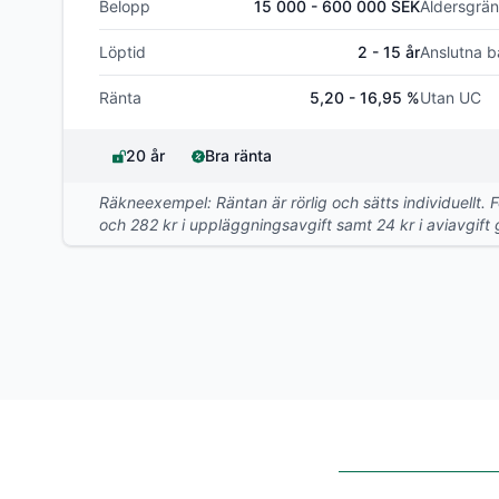
Belopp
15 000 - 600 000 SEK
Åldersgrän
Löptid
2 - 15 år
Anslutna b
Ränta
5,20 - 16,95 %
Utan UC
20 år
Bra ränta
Räkneexempel: Räntan är rörlig och sätts individuellt. 
och 282 kr i uppläggningsavgift samt 24 kr i aviavgift g