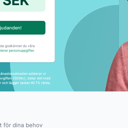
 SEK
bjudanden!
da godkänner du våra
terar personuppgifter
.
 månadskostnaden adderar vi
vgiften (500kr), delar det med
 och lägger sedan till 7% ränta.
t för dina behov