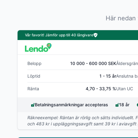
Här nedan 
Vår favorit! Jämför upp till 40 långivare
Belopp
10 000 - 600 000 SEK
Åldersgrän
Löptid
1 - 15 år
Anslutna b
Ränta
4,70 - 33,75 %
Utan UC
Betalningsanmärkningar accepteras
18 år
Räkneexempel: Räntan är rörlig och sätts individuellt. 
och 483 kr i uppläggningsavgift samt 39 kr i aviavgift g