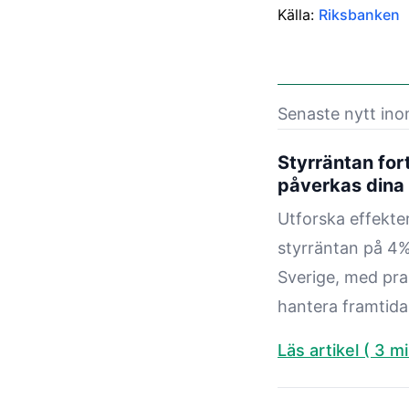
Källa:
Riksbanken
Senaste nytt in
Styrräntan for
påverkas dina 
Utforska effekte
styrräntan på 4%
Sverige, med prak
hantera framtida
Läs artikel ( 3 mi