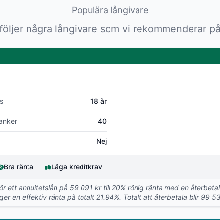
Populära långivare
följer några långivare som vi rekommenderar på
s
18 år
anker
40
Nej
Bra ränta
Låga kreditkrav
För ett annuitetslån på 59 091 kr till 20% rörlig ränta med en återbe
er en effektiv ränta på totalt 21.94%. Totalt att återbetala blir 99 53