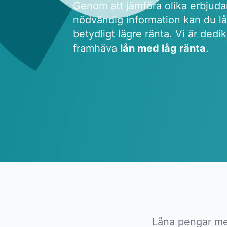
Genom att jämföra olika erbjud
nödvändig information kan du lå
betydligt lägre ränta. Vi är dedike
framhäva
lån med låg ränta
.
Låna pengar med