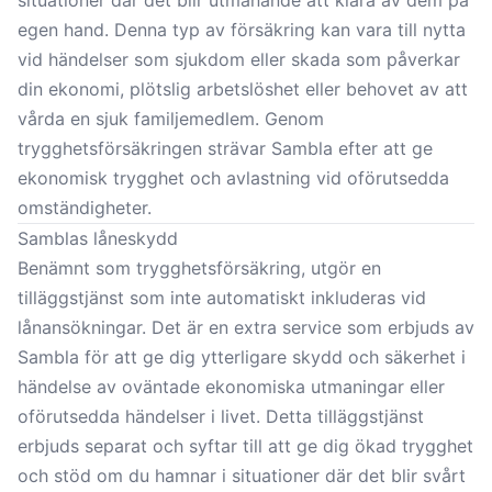
situationer där det blir utmanande att klara av dem på
egen hand. Denna typ av försäkring kan vara till nytta
vid händelser som sjukdom eller skada som påverkar
din ekonomi, plötslig arbetslöshet eller behovet av att
vårda en sjuk familjemedlem. Genom
trygghetsförsäkringen strävar Sambla efter att ge
ekonomisk trygghet och avlastning vid oförutsedda
omständigheter.
Samblas låneskydd
Benämnt som trygghetsförsäkring, utgör en
tilläggstjänst som inte automatiskt inkluderas vid
lånansökningar. Det är en extra service som erbjuds av
Sambla för att ge dig ytterligare skydd och säkerhet i
händelse av oväntade ekonomiska utmaningar eller
oförutsedda händelser i livet. Detta tilläggstjänst
erbjuds separat och syftar till att ge dig ökad trygghet
och stöd om du hamnar i situationer där det blir svårt