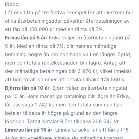
löptid.
Låt oss titta på tre fiktiva exempel för att illustrera hur
olika återbetalningstider påverkar återbetalningen av
ett lån på 150 000 kr med en ränta på 7%.
Erikas lån på 5 år
: Erika väljer en återbetalningstid på
5 år. Med en ränta på 7%, blir hennes månatliga
betalning högre än om hon hade valt en längre löptid,
men den totala räntekostnaden blir lägre. Antag att
den månatliga betalningen blir 2 976 kr, vilket innebär
att hon totalt kommer att betala tillbaka 178 560 kr.
Björns lån på 10 år
: Björn väljer en återbetalningstid
på 10 år. Hans månatliga betalning blir lägre än Erika,
låt oss säga 1 742 kr, men den totala summan han
betalar tillbaka är högre på grund av den längre
löptiden. Totalt betalar Björn tillbaka 208 640 kr.
Linnéas lån på 15 år
: Linnéa sträcker ut sitt lån till 15
år för att ytterligare minska sin månatliga kostnad.