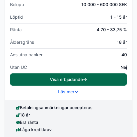
Belopp
10 000 - 600 000 SEK
Löptid
1 - 15 år
Ränta
4,70 - 33,75 %
Åldersgräns
18 år
Anslutna banker
40
Utan UC
Nej
Visa erbjudande
Läs mer
Betalningsanmärkningar accepteras
18 år
Bra ränta
Låga kreditkrav