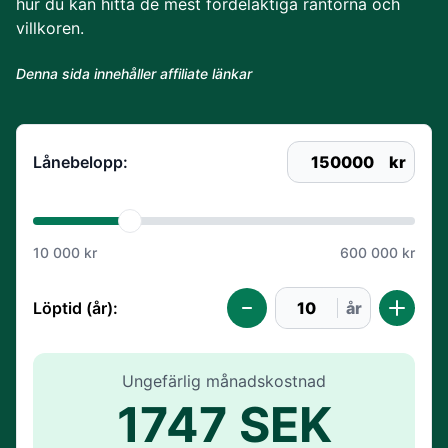
hur du kan hitta de mest fördelaktiga räntorna och
villkoren.
Denna sida innehåller affiliate länkar
Lånebelopp:
150000
kr
10 000 kr
600 000 kr
Löptid (år):
år
Ungefärlig månadskostnad
1747 SEK