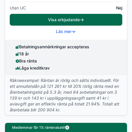
Utan UC
Nej
Visa erbjudande
Läs mer
Betalningsanmärkningar accepteras
18 år
Bra ränta
Låga kreditkrav
Räkneexempel: Räntan är rörlig och sätts individuellt. För
ett annuitetslån på 121 261 kr till 20% rörlig ränta med en
återbetalningstid på 5.3 år, med 64 avbetalningar om 3
139 kr och 143 kr i uppläggningsavgift samt 41 kr i
aviavgift ger en effektiv ränta på totalt 21.94%. Totalt att
återbetala blir 200 904 kr.
Medlemmar får 1% ränterabatt!