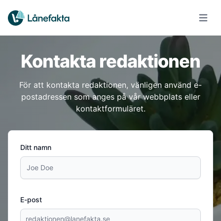
Öppna
Kontakta redaktionen
För att kontakta redaktionen, vänligen använd e-
postadressen som anges på vår webbplats eller
kontaktformuläret.
Ditt namn
E-post