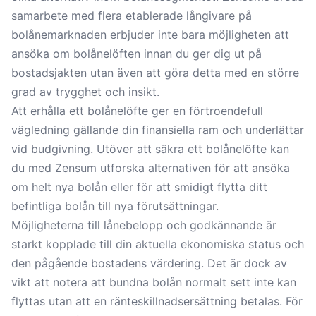
samarbete med flera etablerade långivare på
bolånemarknaden erbjuder inte bara möjligheten att
ansöka om bolånelöften innan du ger dig ut på
bostadsjakten utan även att göra detta med en större
grad av trygghet och insikt.
Att erhålla ett bolånelöfte ger en förtroendefull
vägledning gällande din finansiella ram och underlättar
vid budgivning. Utöver att säkra ett bolånelöfte kan
du med Zensum utforska alternativen för att ansöka
om helt nya bolån eller för att smidigt flytta ditt
befintliga bolån till nya förutsättningar.
Möjligheterna till lånebelopp och godkännande är
starkt kopplade till din aktuella ekonomiska status och
den pågående bostadens värdering. Det är dock av
vikt att notera att bundna bolån normalt sett inte kan
flyttas utan att en ränteskillnadsersättning betalas. För