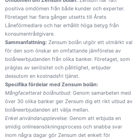
Omdömen om Zensum bolån:
Zensum har fått
positiva omdömen från både kunder och experter.
Företaget har flera gånger utsetts till Årets
Låneförmedlare och har erhållit höga betyg från
konsumentrådgivare.
Sammanfattning:
Zensum bolån utgör ett utmärkt val
för den som önskar en omfattande jämförelse av
bolåneerbjudanden från olika banker. Företaget, som
präglas av seriösitet och pålitlighet, erbjuder
dessutom en kostnadsfri tjänst.
Specifika fördelar med Zensum bolån:
Mångfacetterat bolånutbud:
Genom samarbeten med
över 30 olika banker ger Zensum dig ett rikt utbud av
bolåneerbjudanden att välja mellan.
Enkel användarupplevelse:
Genom att erbjuda en
smidig onlineansökningsprocess och snabba svar
inom några dagar gör Zensum det enkelt för