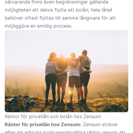
närvarande finns även begränsningar gällande
möjligheten att delvis flytta ett bolån; hela lånet
behöver oftast flyttas till samma långivare för att
möjliggöra en smidig process.
Räntor för privatlån och bolån hos Zensum
Räntor för privatlån hos Zensum:
Zensum strävar
efter att erbjuda konkurrenskraftiga räntor genom att