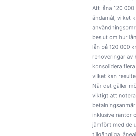
Att låna 120 000
ändamål, vilket k
användningsområd
beslut om hur lå
lån på 120 000 kr
renoveringar av b
konsolidera flera
vilket kan resul
När det gäller m
viktigt att noter
betalningsanmärk
inklusive räntor
jämfört med de u
tillgängliga låne