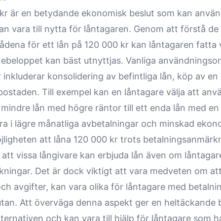
 kr är en betydande ekonomisk beslut som kan använd
an vara till nytta för låntagaren. Genom att förstå de
ena för ett lån på 120 000 kr kan låntagaren fatta
nebeloppet kan bäst utnyttjas. Vanliga användningso
 inkluderar konsolidering av befintliga lån, köp av en b
ostaden. Till exempel kan en låntagare välja att anvä
 mindre lån med högre räntor till ett enda lån med en 
tera i lägre månatliga avbetalningar och minskad ekon
öjligheten att låna 120 000 kr trots betalningsanmärk
a att vissa långivare kan erbjuda lån även om låntagar
ningar. Det är dock viktigt att vara medveten om att 
 och avgifter, kan vara olika för låntagare med betal
tan. Att överväga denna aspekt ger en heltäckande b
alternativen och kan vara till hjälp för låntagare som 