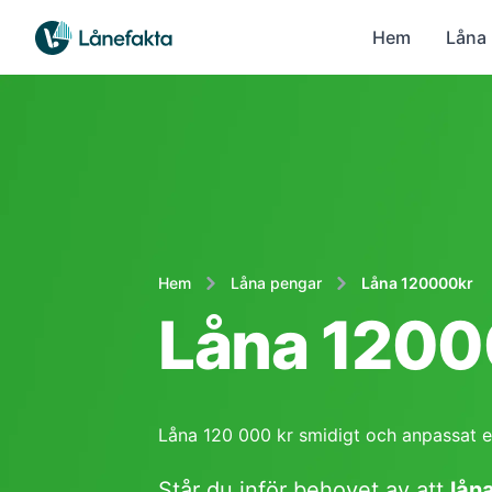
Hem
Låna
Hem
Låna pengar
Låna 120000kr
Låna 1200
Låna 120 000 kr smidigt och anpassat ef
Står du inför behovet av att
lån