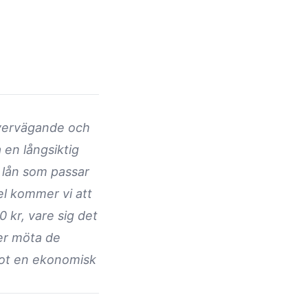
 övervägande och
 en långsiktig
t lån som passar
el kommer vi att
 kr, vare sig det
ler möta de
mot en ekonomisk