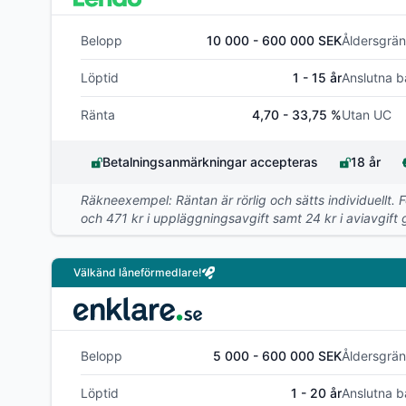
Belopp
10 000 - 600 000 SEK
Åldersgrän
Löptid
1 - 15 år
Anslutna b
Ränta
4,70 - 33,75 %
Utan UC
Betalningsanmärkningar accepteras
18 år
Räkneexempel: Räntan är rörlig och sätts individuellt. 
och 471 kr i uppläggningsavgift samt 24 kr i aviavgift g
Välkänd låneförmedlare!
Belopp
5 000 - 600 000 SEK
Åldersgrän
Löptid
1 - 20 år
Anslutna b