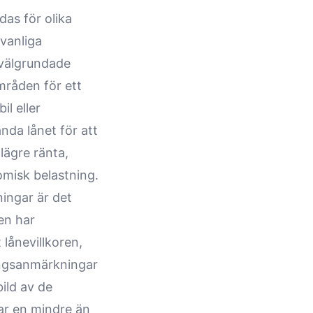
as för olika
 vanliga
 välgrundade
mråden för ett
il eller
nda lånet för att
lägre ränta,
omisk belastning.
ningar är det
en har
lånevillkoren,
ningsanmärkningar
ild av de
har en mindre än