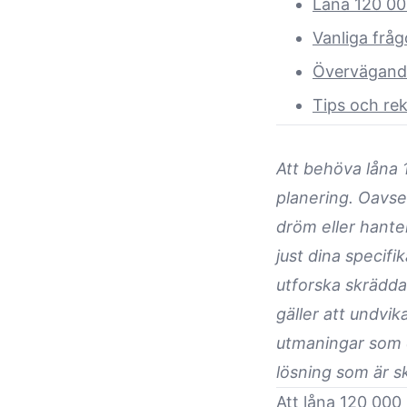
Låna 120 000
Vanliga fråg
Övervägand
Tips och r
Att behöva låna 
planering. Oavset
dröm eller hante
just dina specif
utforska skräddar
gäller att undvi
utmaningar som 
lösning som är s
Att låna 120 000 