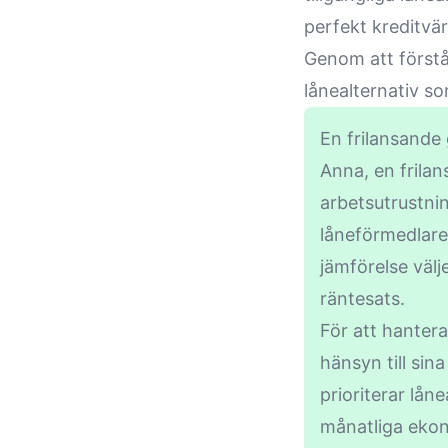
perfekt kreditvä
Genom att förstå
lånealternativ s
En frilansande 
Anna, en frilan
arbetsutrustni
låneförmedlare 
jämförelse välj
räntesats.
För att hanter
hänsyn till sin
prioriterar lån
månatliga eko