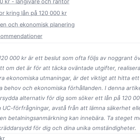
 kr - långivare och räntor
or kring lån på 120 000 kr
en och ekonomisk planering
ekommendationer
120 000 kr är ett beslut som ofta följs av noggrant
t om det är för att täcka oväntade utgifter, realisera
ra ekonomiska utmaningar, är det viktigt att hitta et
ika behov och ekonomiska förhållanden. I denna artik
sydda alternativ för dig som söker ett lån på 120 000
ka UC-förfrågningar, avstå från att lämna säkerhet el
en betalningsanmärkning kan innebära. Ta steget 
kräddarsydd för dig och dina unika omständigheter.
kr