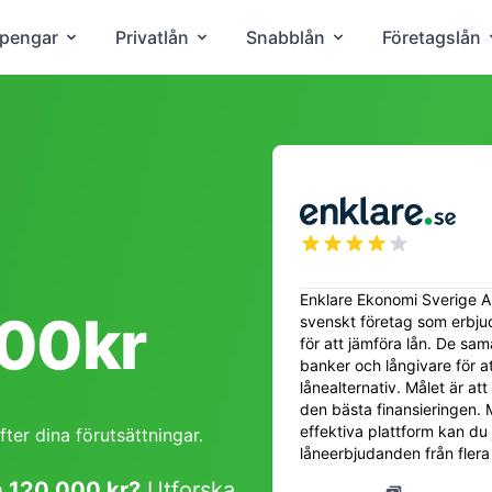
 pengar
Privatlån
Snabblån
Företagslån
Enklare Ekonomi Sverige AB
00kr
svenskt företag som erbjud
för att jämföra lån. De sa
banker och långivare för a
lånealternativ. Målet är att
den bästa finansieringen.
effektiva plattform kan du 
ter dina förutsättningar.
låneerbjudanden från flera 
a 120 000 kr?
Utforska