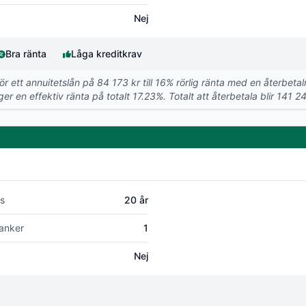
Nej
Bra ränta
Låga kreditkrav
För ett annuitetslån på 84 173 kr till 16% rörlig ränta med en återbet
r en effektiv ränta på totalt 17.23%. Totalt att återbetala blir 141 24
s
20 år
anker
1
Nej