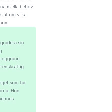
nansiella behov.
slut om vilka
ehov.
pgradera sin
ig
r noggrann
rrenskraftig
dget som tar
garna. Hon
 hennes