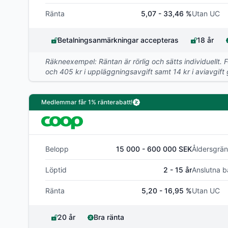
Ränta
5,07 - 33,46 %
Utan UC
Betalningsanmärkningar accepteras
18 år
Räkneexempel: Räntan är rörlig och sätts individuellt. 
och 405 kr i uppläggningsavgift samt 14 kr i aviavgift ge
Medlemmar får 1% ränterabatt!
Belopp
15 000 - 600 000 SEK
Åldersgrän
Löptid
2 - 15 år
Anslutna b
Ränta
5,20 - 16,95 %
Utan UC
20 år
Bra ränta