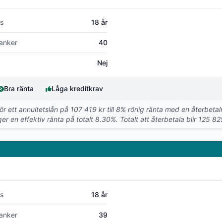
s
18 år
anker
40
Nej
Bra ränta
Låga kreditkrav
För ett annuitetslån på 107 419 kr till 8% rörlig ränta med en återbet
er en effektiv ränta på totalt 8.30%. Totalt att återbetala blir 125 82
s
18 år
anker
39