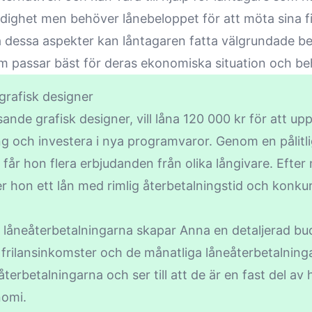
rdighet men behöver lånebeloppet för att möta sina fi
 dessa aspekter kan låntagaren fatta välgrundade be
om passar bäst för deras ekonomiska situation och b
grafisk designer
sande grafisk designer, vill låna 120 000 kr för att up
ng och investera i nya programvaror. Genom en pålitl
får hon flera erbjudanden från olika långivare. Efte
er hon ett lån med rimlig återbetalningstid och konku
a låneåterbetalningarna skapar Anna en detaljerad bu
a frilansinkomster och de månatliga låneåterbetalnin
eåterbetalningarna och ser till att de är en fast del av
nomi.